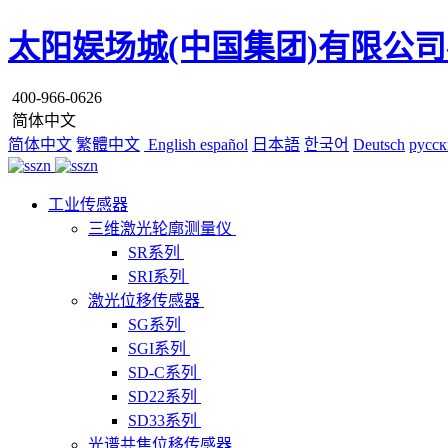
太阳娱场城(中国集团)有限公司
400-966-0626
简体中文
简体中文
繁體中文
English
español
日本語
한국어
Deutsch
русск
工业传感器
三维激光轮廓测量仪
SR系列
SRI系列
激光位移传感器
SG系列
SGI系列
SD-C系列
SD22系列
SD33系列
光谱共焦位移传感器