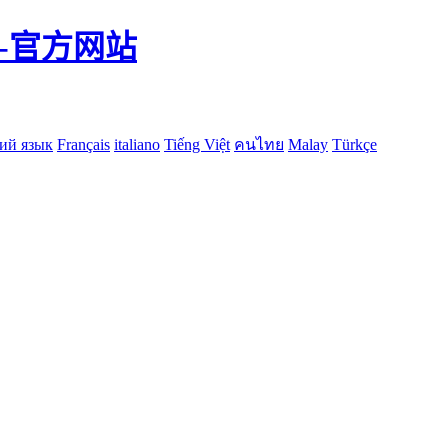
-官方网站
ий язык
Français
italiano
Tiếng Việt
คนไทย
Malay
Türkçe