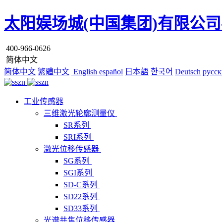
太阳娱场城(中国集团)有限公司
400-966-0626
简体中文
简体中文
繁體中文
English
español
日本語
한국어
Deutsch
русск
工业传感器
三维激光轮廓测量仪
SR系列
SRI系列
激光位移传感器
SG系列
SGI系列
SD-C系列
SD22系列
SD33系列
光谱共焦位移传感器