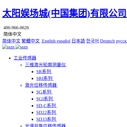
太阳娱场城(中国集团)有限公司
400-966-0626
简体中文
简体中文
繁體中文
English
español
日本語
한국어
Deutsch
русск
工业传感器
三维激光轮廓测量仪
SR系列
SRI系列
激光位移传感器
SG系列
SGI系列
SD-C系列
SD22系列
SD33系列
光谱共焦位移传感器