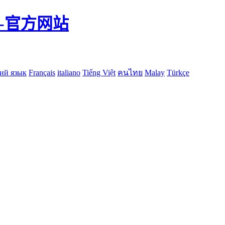
-官方网站
ий язык
Français
italiano
Tiếng Việt
คนไทย
Malay
Türkçe