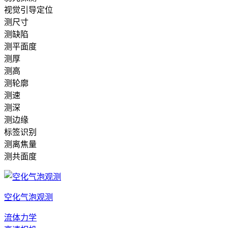
视觉引导定位
测尺寸
测缺陷
测平面度
测厚
测高
测轮廓
测速
测深
测边缘
标签识别
测离焦量
测共面度
空化气泡观测
流体力学