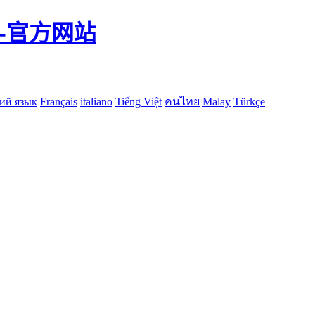
-官方网站
ий язык
Français
italiano
Tiếng Việt
คนไทย
Malay
Türkçe