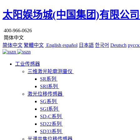
太阳娱场城(中国集团)有限公司
400-966-0626
简体中文
简体中文
繁體中文
English
español
日本語
한국어
Deutsch
русск
工业传感器
三维激光轮廓测量仪
SR系列
SRI系列
激光位移传感器
SG系列
SGI系列
SD-C系列
SD22系列
SD33系列
光谱共焦位移传感器