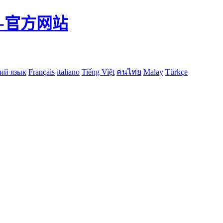
-官方网站
ий язык
Français
italiano
Tiếng Việt
คนไทย
Malay
Türkçe