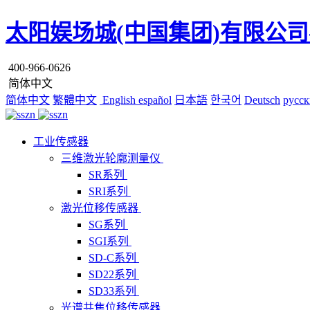
太阳娱场城(中国集团)有限公司
400-966-0626
简体中文
简体中文
繁體中文
English
español
日本語
한국어
Deutsch
русск
工业传感器
三维激光轮廓测量仪
SR系列
SRI系列
激光位移传感器
SG系列
SGI系列
SD-C系列
SD22系列
SD33系列
光谱共焦位移传感器