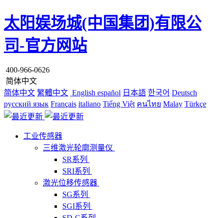
太阳娱场城(中国集团)有限公
司-官方网站
400-966-0626
简体中文
简体中文
繁體中文
English
español
日本語
한국어
Deutsch
русский язык
Français
italiano
Tiếng Việt
คนไทย
Malay
Türkçe
工业传感器
三维激光轮廓测量仪
SR系列
SRI系列
激光位移传感器
SG系列
SGI系列
SD-C系列