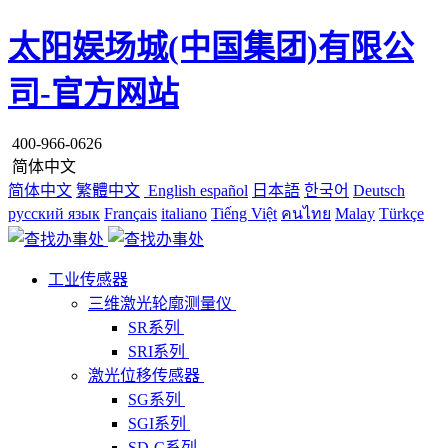
太阳娱场城(中国集团)有限公
司-官方网站
400-966-0626
简体中文
简体中文
繁體中文
English
español
日本語
한국어
Deutsch
русский язык
Français
italiano
Tiếng Việt
คนไทย
Malay
Türkçe
工业传感器
三维激光轮廓测量仪
SR系列
SRI系列
激光位移传感器
SG系列
SGI系列
SD-C系列