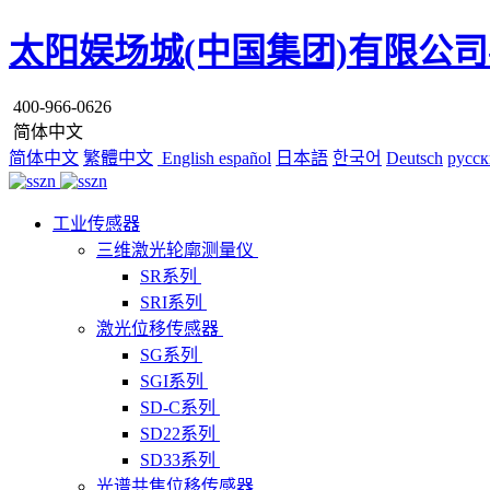
太阳娱场城(中国集团)有限公司
400-966-0626
简体中文
简体中文
繁體中文
English
español
日本語
한국어
Deutsch
русск
工业传感器
三维激光轮廓测量仪
SR系列
SRI系列
激光位移传感器
SG系列
SGI系列
SD-C系列
SD22系列
SD33系列
光谱共焦位移传感器