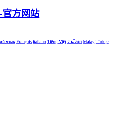
-官方网站
ий язык
Français
italiano
Tiếng Việt
คนไทย
Malay
Türkçe