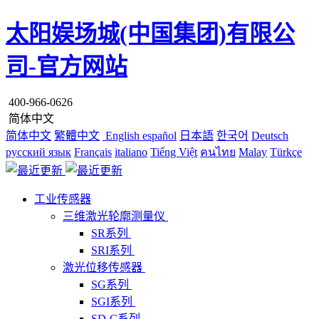
太阳娱场城(中国集团)有限公
司-官方网站
400-966-0626
简体中文
简体中文
繁體中文
English
español
日本語
한국어
Deutsch
русский язык
Français
italiano
Tiếng Việt
คนไทย
Malay
Türkçe
工业传感器
三维激光轮廓测量仪
SR系列
SRI系列
激光位移传感器
SG系列
SGI系列
SD-C系列