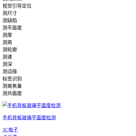
视觉引导定位
测尺寸
测缺陷
测平面度
测厚
测高
测轮廓
测速
测深
测边缘
标签识别
测离焦量
测共面度
手机背板玻璃平面度检测
3C电子