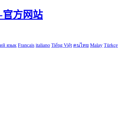
-官方网站
ий язык
Français
italiano
Tiếng Việt
คนไทย
Malay
Türkçe