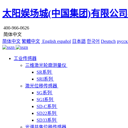
太阳娱场城(中国集团)有限公司
400-966-0626
简体中文
简体中文
繁體中文
English
español
日本語
한국어
Deutsch
русск
工业传感器
三维激光轮廓测量仪
SR系列
SRI系列
激光位移传感器
SG系列
SGI系列
SD-C系列
SD22系列
SD33系列
光谱共焦位移传感器