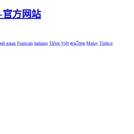
-官方网站
ий язык
Français
italiano
Tiếng Việt
คนไทย
Malay
Türkçe