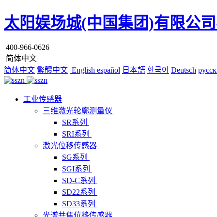
太阳娱场城(中国集团)有限公司
400-966-0626
简体中文
简体中文
繁體中文
English
español
日本語
한국어
Deutsch
русск
工业传感器
三维激光轮廓测量仪
SR系列
SRI系列
激光位移传感器
SG系列
SGI系列
SD-C系列
SD22系列
SD33系列
光谱共焦位移传感器